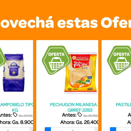
ovechá estas Ofe
AMPOBELO TIPO II 10X1
PECHUGON MILANESA X 800
PASTIL
KG
GRREF:2283
ntes:
Antes:
A
Gs. 10.100
Gs. 29.750
hora:
Gs. 8.900
Ahora:
Gs. 26.400
A