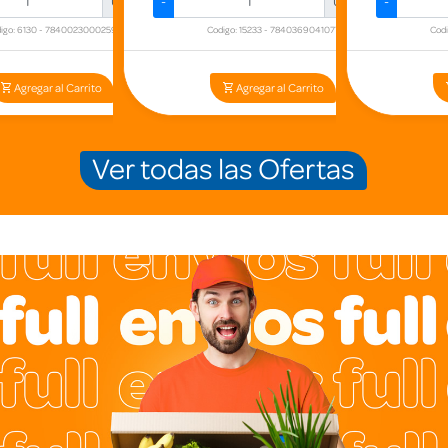
Und.
+
-
Und.
+
-
igo: 6130 - 7840023000259
Codigo: 15233 - 7840369041077
Cod
Agregar al Carrito
Agregar al Carrito
Ver todas las Ofertas