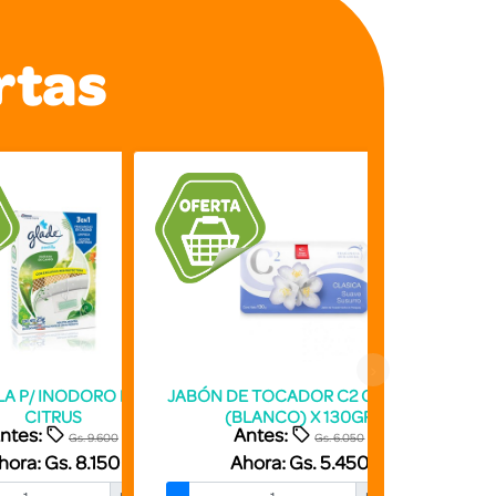
rtas
›
LA P/ INODORO PATO
JABÓN DE TOCADOR C2 CLASICA
NDG COR
CITRUS
(BLANCO) X 130GR
ntes:
Antes:
A
Gs. 9.600
Gs. 6.050
hora:
Gs. 8.150
Ahora:
Gs. 5.450
Ah