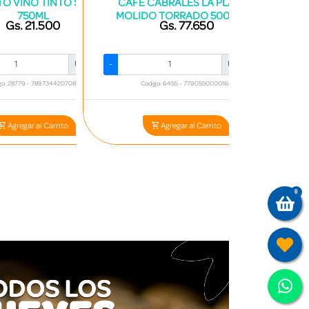
TO VINO TINTO SUAVE
CAFE CABRALES LA PLANTA
750ML
MOLIDO TORRADO 500 GR 12
Gs. 21.500
Gs. 77.650
A
Ah
Und.
+
-
Und.
+
-
go: 28779 - 7897344207089
Codigo: 6455 - 7790550000164
Agregar al Carrito
Agregar al Carrito
0