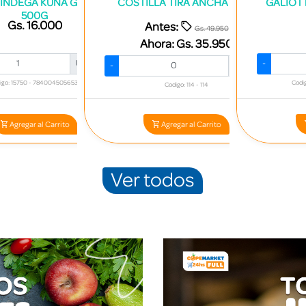
 INDEGA KUÑA GUAPA
COSTILLA TIRA ANCHA X KG*
GALIOT
500G
Gs. 16.000
Antes:
Gs. 49.950
Ahora:
Gs. 35.950
Und.
+
-
-
Kg.
+
igo: 15750 - 7840045056531
Codi
Codigo: 114 - 114
Agregar al Carrito
Agregar al Carrito
Ver todos