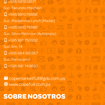
+595 981938571
Suc. Facundo Machain
+595 981078858
Suc. Madamme Lynch (Maitei)
+595 981078986
Suc. Silvio Pettirosi (Autopista)
+595 981 750932
Suc. Km. 14
+595 984 961367
Suc. Ferrocarril
+595 981 749830
copemarketfull@gds.com.py
www.copefull.com.py
SOBRE NOSOTROS