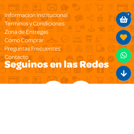
Informacion Institucional
0
Terminos y Condiciones
Zona de Entregas
Como Comprar
Preguntas Frecuentes
Contacto
Seguinos en las Redes
Copyright 2020
Pegasus Ecommerce
Todos los
Derechos Reservados