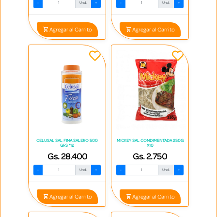
-
Und.
+
-
Und.
+
Agregar al Carrito
Agregar al Carrito
CELUSAL SAL FINA SALERO 500
MICKEY SAL CONDIMENTADA 250G
GRS *12
X10
Gs. 28.400
Gs. 2.750
-
Und.
+
-
Und.
+
Agregar al Carrito
Agregar al Carrito