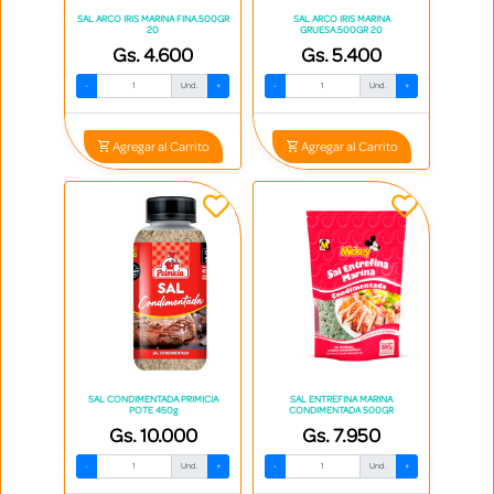
SAL ARCO IRIS MARINA FINA.500GR
SAL ARCO IRIS MARINA
20
GRUESA.500GR 20
Gs. 4.600
Gs. 5.400
-
Und.
+
-
Und.
+
Agregar al Carrito
Agregar al Carrito
SAL CONDIMENTADA PRIMICIA
SAL ENTREFINA MARINA
POTE 450g
CONDIMENTADA 500GR
Gs. 10.000
Gs. 7.950
-
Und.
+
-
Und.
+