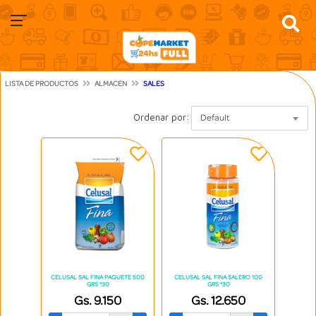
LISTA DE PRODUCTOS
ALMACEN
SALES
Ordenar por:
Default
CELUSAL SAL FINA PAQUETE 500
CELUSAL SAL FINA SALERO 100
GRS *30
GRS *30
Gs. 9.150
Gs. 12.650