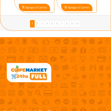
Agregar al Carrito
Agregar al Carrito
1
2
3
4
5
6
7
8
9
10