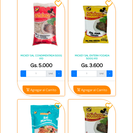
MICKEY SAL CONDIMENTADA 500G
MICKEY SAL ENTERA YODADA
X10
500G X10
Gs. 5.000
Gs. 3.600
-
Und.
+
-
Und.
+
Agregar al Carrito
Agregar al Carrito