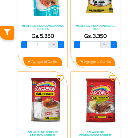
MICKEY SAL FINA YODADA MARINA
MICKEY SAL FINA YODADA 500G
500G X15
X10
Gs. 5.350
Gs. 3.350
-
Und.
+
-
Und.
+
Agregar al Carrito
Agregar al Carrito
SAL ARCO IRIS COND. C/
SAL ARCO IRIS
PIMENTON.400GR 12
CONDIMENTADA.200GR 12