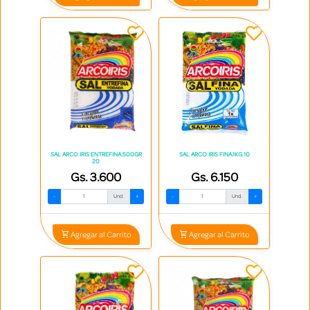
SAL ARCO IRIS ENTREFINA.500GR
SAL ARCO IRIS FINA.1KG 10
20
Gs. 3.600
Gs. 6.150
-
Und.
+
-
Und.
+
Agregar al Carrito
Agregar al Carrito