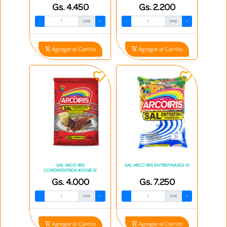
Gs. 4.450
Gs. 2.200
-
Und.
+
-
Und.
+
Agregar al Carrito
Agregar al Carrito
SAL ARCO IRIS
SAL ARCO IRIS ENTREFINA.1KG 10
CONDIMENTADA.400GR 12
Gs. 4.000
Gs. 7.250
-
Und.
+
-
Und.
+
Agregar al Carrito
Agregar al Carrito