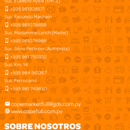
Suc. Eusebio Ayala (Km. 2)
+595 981938571
Suc. Facundo Machain
+595 981078858
Suc. Madamme Lynch (Maitei)
+595 981078986
Suc. Silvio Pettirosi (Autopista)
+595 981 750932
Suc. Km. 14
+595 984 961367
Suc. Ferrocarril
+595 981 749830
copemarketfull@gds.com.py
www.copefull.com.py
SOBRE NOSOTROS