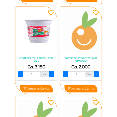
POSTRE FRUTILLA TREBOL POTE
POSTRE GELATINA POTE 110 GR
120 G
ARANDANO
Gs. 3.150
Gs. 2.000
-
Und.
+
-
Und.
+
Agregar al Carrito
Agregar al Carrito