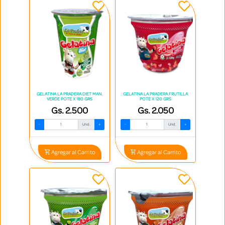
GELATINA LA PRADERA DIET MAN.
GELATINA LA PRADERA FRUTILLA
VERDE POTE X 180 GRS
POTE X 120 GRS
Gs. 2.500
Gs. 2.050
-
Und.
+
-
Und.
+
Agregar al Carrito
Agregar al Carrito