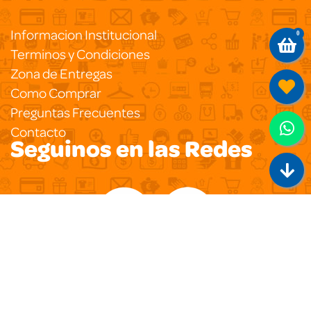
Informacion Institucional
0
Terminos y Condiciones
Zona de Entregas
Como Comprar
Preguntas Frecuentes
Contacto
Seguinos en las Redes
Copyright 2020
Pegasus Ecommerce
Todos los
Derechos Reservados