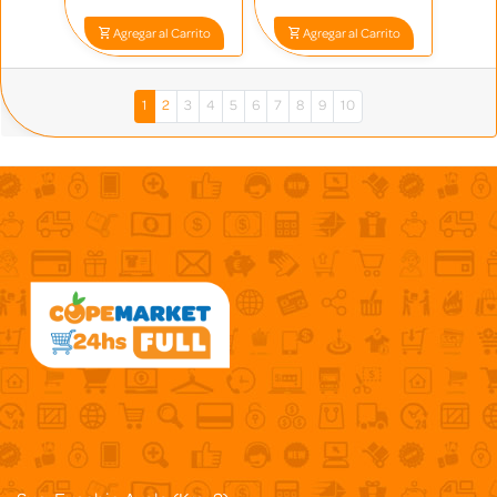
Agregar al Carrito
Agregar al Carrito
1
2
3
4
5
6
7
8
9
10