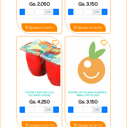
Gs. 2.050
Gs. 3.150
-
Und.
+
-
Und.
+
Agregar al Carrito
Agregar al Carrito
POSTRE K KIDS FRUT.LOS
POSTRE LACTOLANDA PUDDING S.
COLONOS X 100GR.
VAINILLA POTE 120G
Gs. 4.250
Gs. 3.150
-
Und.
+
-
Und.
+
Agregar al Carrito
Agregar al Carrito