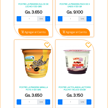
POSTRE LA PRADERA DULCE DE
POSTRE LA PRADERA PACK DE 3
LECHE X 120 GRS
UNDS X 120 GR
Gs. 3.650
Gs. 9.100
-
Und.
+
-
Und.
+
Agregar al Carrito
Agregar al Carrito
POSTRE LA PRADERA VAINILLA
POSTRE LACTOLANDA LACTOMIX
POTE X 120 GRS
PULPA F. ROJOS 120GR
Gs. 3.650
Gs. 3.150
-
Und.
+
-
Und.
+