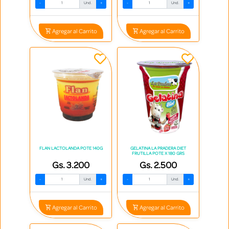
-
Und.
+
-
Und.
+
Agregar al Carrito
Agregar al Carrito
FLAN LACTOLANDA POTE 140G
GELATINA LA PRADERA DIET
FRUTILLA POTE X 180 GRS
Gs. 3.200
Gs. 2.500
-
Und.
+
-
Und.
+
Agregar al Carrito
Agregar al Carrito