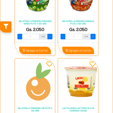
GELATINA LA PRADERA MANZANA
GELATINA LA PRADERA NARANJA
VERDE POTE X 120 GRS
POTE X 120 GRS
Gs. 2.050
Gs. 2.050
-
Und.
+
-
Und.
+
Agregar al Carrito
Agregar al Carrito
GELATINA LA PRADERA UVA POTE X
LACTOLANDA LACTOMIX PULPA
120 GRS
DURAZNO 120GR