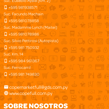
Suc. Eusebio Ayala (Km. 2)
+595 981938571
Suc. Facundo Machain
+595 981078858
Suc. Madamme Lynch (Maitei)
+595 981078986
Suc. Silvio Pettirosi (Autopista)
+595 981 750932
Suc. Km. 14
+595 984 961367
Suc. Ferrocarril
+595 981 749830
copemarketfull@gds.com.py
www.copefull.com.py
SOBRE NOSOTROS