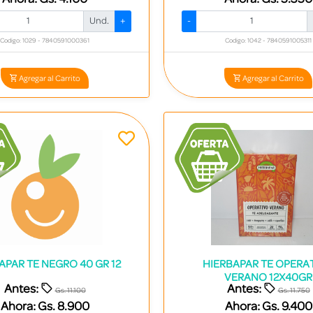
Und.
+
-
Codigo: 1029 - 7840591000361
Codigo: 1042 - 7840591005311
Agregar al Carrito
Agregar al Carrito
APAR TE NEGRO 40 GR 12
HIERBAPAR TE OPERA
VERANO 12X40GR
Antes:
Antes:
Gs. 11.100
Gs. 11.750
Ahora:
Gs. 8.900
Ahora:
Gs. 9.400