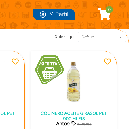
0
Mi Perfil
Ordenar por:
Default
OL PET
COCINERO ACEITE GIRASOL PET
900 ML *15
Antes:
Gs. 23.950