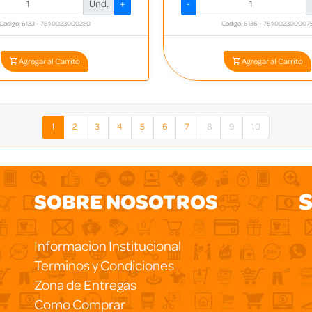
Und.
+
-
Codigo: 6133 - 7840023000280
Codigo: 6136 - 784002300007
Agregar al Carrito
Agregar al Carrito
1
2
3
4
5
6
7
8
9
10
S
SOBRE NOSOTROS
Informacion Institucional
Terminos y Condiciones
Zona de Entregas
Como Comprar