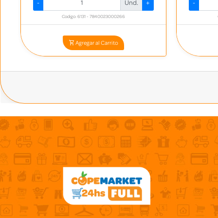
-
Und.
+
-
Codigo: 6131 - 7840023000266
Agregar al Carrito