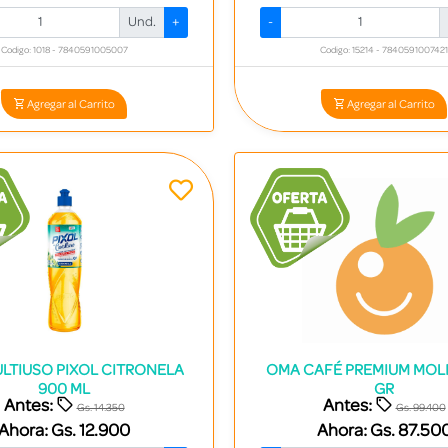
Und.
+
-
Codigo: 1018 - 7840591005007
Codigo: 15214 - 7840591007421
Agregar al Carrito
Agregar al Carrito
ULTIUSO PIXOL CITRONELA
OMA CAFÉ PREMIUM MOL
900 ML
GR
Antes:
Antes:
Gs. 14.350
Gs. 99.400
Ahora:
Gs. 12.900
Ahora:
Gs. 87.50