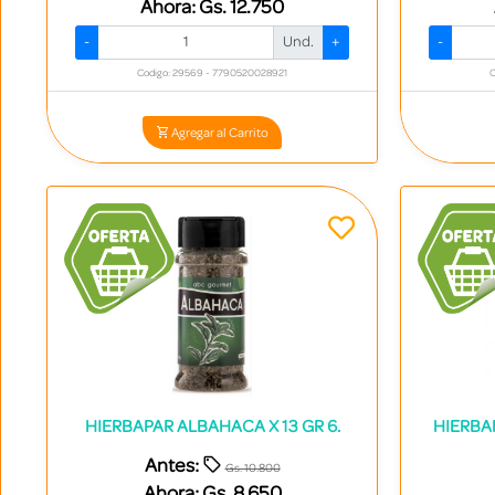
Ahora:
Gs. 12.750
-
Und.
+
-
Codigo: 29569 - 7790520028921
C
Agregar al Carrito
HIERBAPAR ALBAHACA X 13 GR 6.
HIERBA
Antes:
Gs. 10.800
Ahora:
Gs. 8.650