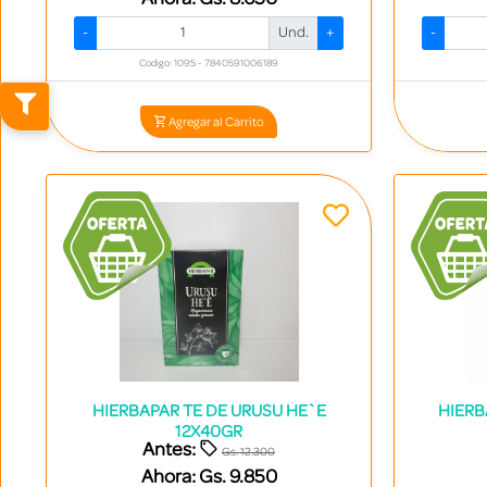
-
Und.
+
-
Codigo: 1095 - 7840591006189
Agregar al Carrito
HIERBAPAR TE DE URUSU HE`E
HIERB
12X40GR
Antes:
Gs. 12.300
Ahora:
Gs. 9.850