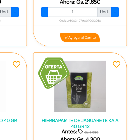
0
Ahora:
Gs. 21.650
Und.
+
-
Und.
+
4
Codigo: 6002 - 7790070012050
Agregar al Carrito
O 40 GR
HIERBAPAR TE DE JAGUARETE KA'A
40 GR 12
Antes:
Gs. 5.050
Ahora:
Gs. 4.300