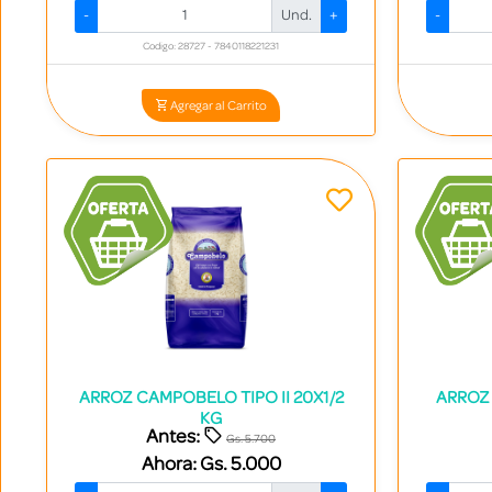
-
Und.
+
-
Codigo: 28727 - 7840118221231
Agregar al Carrito
ARROZ CAMPOBELO TIPO II 20X1/2
ARROZ 
KG
Antes:
Gs. 5.700
Ahora:
Gs. 5.000