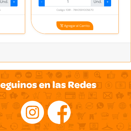
Und.
+
-
Und.
+
5
Codigo: 1081 - 7840591005670
Agregar al Carrito
eguinos en las Redes