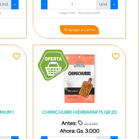
Und.
+
-
Und.
+
8
Codigo: 6130 - 7840023000259
Agregar al Carrito
MIUM I
CHIMICHURRI HIERBAPAR 15 GR 20
Antes:
Gs. 3.750
Ahora:
Gs. 3.000