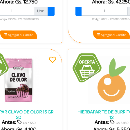
Ahora:
Gs. 12.750
Ahora:
Gs. 42.25
Und.
+
-
odigo: 29570 - 7790520026293
Codigo: 6001 - 779006002368
Agregar al Carrito
Agregar al Carrito
PAR CLAVO DE OLOR 15 GR
HIERBAPAR TE DE BURRIT
20
12
Antes:
Antes:
Gs. 4.550
Gs. 5.950
Ahora:
Gs. 4.100
Ahora:
Gs. 5.350