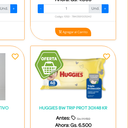
Und.
+
-
Und.
+
Codigo: 1053 - 7840591005342
Agregar al Carrito
TIVO
HUGGIES BW TRIP PROT 30X48 KR
Antes:
Gs. 14.450
Ahora:
Gs. 6.500