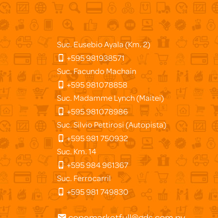
Suc. Eusebio Ayala (Km. 2)
+595 981938571
Suc. Facundo Machain
+595 981078858
Suc. Madamme Lynch (Maitei)
+595 981078986
Suc. Silvio Pettirosi (Autopista)
+595 981 750932
Suc. Km. 14
+595 984 961367
Suc. Ferrocarril
+595 981 749830