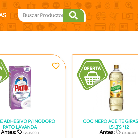
AS
E ADHESIVO P/ INODORO
COCINERO ACEITE GIRAS
PATO LAVANDA
1,5 LTS *12
Antes:
Antes:
Gs. 15.000
Gs. 46.750