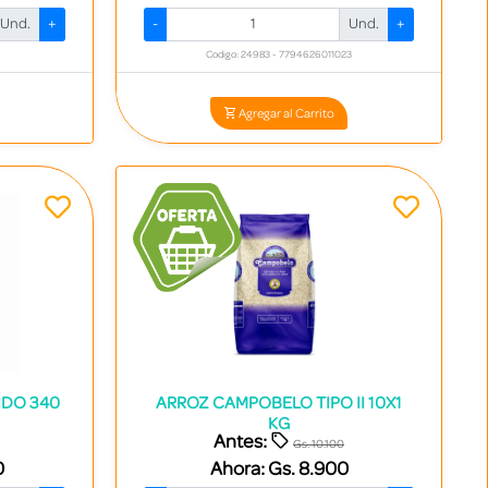
Und.
+
-
Und.
+
Codigo: 24983 - 7794626011023
Agregar al Carrito
IDO 340
ARROZ CAMPOBELO TIPO II 10X1
KG
Antes:
Gs. 10.100
0
Ahora:
Gs. 8.900