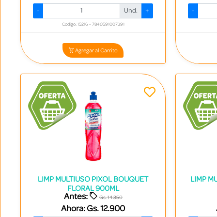
-
Und.
+
-
Codigo: 15216 - 7840591007391
Agregar al Carrito
LIMP MULTIUSO PIXOL BOUQUET
LIMP M
FLORAL 900ML
Antes:
Gs. 14.350
Ahora:
Gs. 12.900