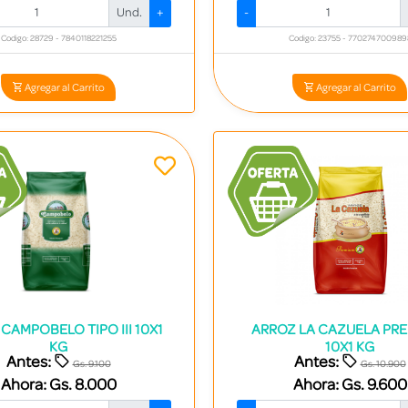
Und.
+
-
Codigo: 28729 - 7840118221255
Codigo: 23755 - 770274700989
Agregar al Carrito
Agregar al Carrito
CAMPOBELO TIPO III 10X1
ARROZ LA CAZUELA PRE
KG
10X1 KG
Antes:
Antes:
Gs. 9.100
Gs. 10.900
Ahora:
Gs. 8.000
Ahora:
Gs. 9.600