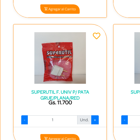
Agregar al Carrito
SUPERUTIL F. UNIV P/ PATA
SUP
GRUE/PLANA/RED
Gs. 11.700
-
Und.
+
-
Codigo: 14247 - 7840413008445
Agregar al Carrito