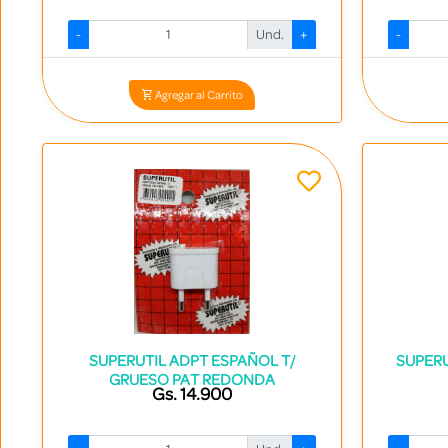
-
Und.
+
-
Codigo: 14653 - 7840413003693
Agregar al Carrito
SUPERUTIL ADPT ESPAÑOL T/
SUPER
GRUESO PAT REDONDA
Gs. 14.900