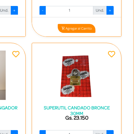
Und.
+
-
Und.
+
Codigo: 15092 - 783094061903
Agregar al Carrito
ONGADOR
SUPERUTIL CANDADO BRONCE
30MM
Gs. 23.150