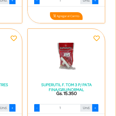
Und.
+
-
Und.
+
0
Codigo: 14267 - 7840413000395
Agregar al Carrito
TRES
SUPERUTIL F. TOM 3 P/ PATA
FINA/GRU/NORMAL
Gs. 15.350
Und.
+
-
Und.
+
0
Codigo: 14246 - 7840413008452