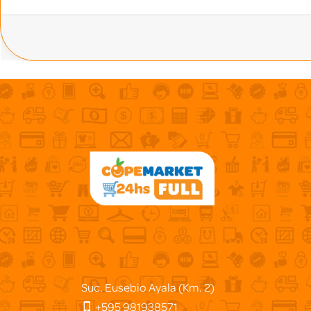
Suc. Eusebio Ayala (Km. 2)
+595 981938571