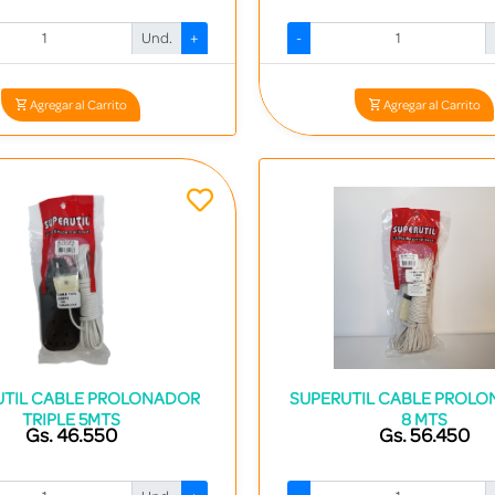
Und.
+
-
Codigo: 14655 - 7840413002146
Codigo: 21976 - 78402324
Agregar al Carrito
Agregar al Carrito
UTIL CABLE PROLONADOR
SUPERUTIL CABLE PROL
TRIPLE 5MTS
8 MTS
Gs. 46.550
Gs. 56.450