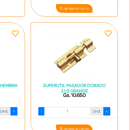
Agregar al Carrito
 HEMBRA
SUPERUTIL PASADOR DORADO
2.1/2 GRANDE
Gs. 10.650
Und.
+
-
Und.
+
1
Codigo: 14273 - 7840413006427
Agregar al Carrito