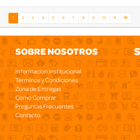
1
2
3
4
5
6
7
8
9
10
S
SOBRE NOSOTROS
Informacion Institucional
Terminos y Condiciones
Zona de Entregas
Como Comprar
Preguntas Frecuentes
Contacto