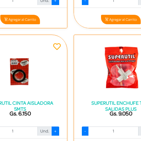
Und.
+
-
Codigo: 14237 - 7840413001897
Codigo: 14236 - 784041300188
Agregar al Carrito
Agregar al Carrito
RUTIL CINTA AISLADORA
SUPERUTIL ENCHUFE 
5MTS
SALIDAS PLUS
Gs. 6.150
Gs. 9.050
Und.
+
-
Codigo: 14241 - 7840413000296
Codigo: 14245 - 784041300443