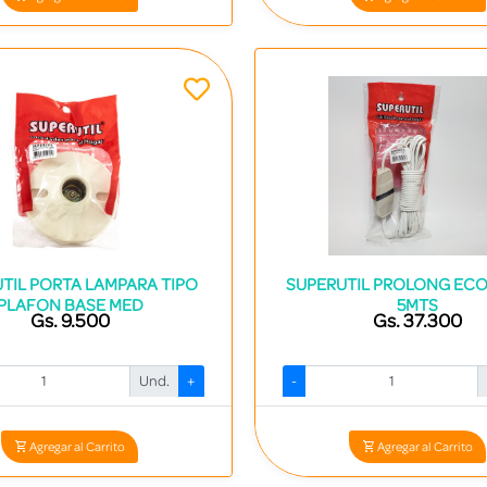
TIL PORTA LAMPARA TIPO
SUPERUTIL PROLONG ECO.
PLAFON BASE MED
5MTS
Gs. 9.500
Gs. 37.300
Und.
+
-
Codigo: 14258 - 7840413009794
Codigo: 14261 - 784041300091
Agregar al Carrito
Agregar al Carrito