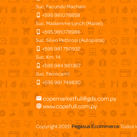
Suc. Facundo Machain
+595 981078858
Suc. Madamme Lynch (Maitei)
+595 981078986
Suc. Silvio Pettirosi (Autopista)
+595 981 750932
Suc. Km. 14
+595 984 961367
Suc. Ferrocarril
+595 981 749830
copemarketfull@gds.com.py
www.copefull.com.py
Copyright 2020
Pegasus Ecommerce
Todos l