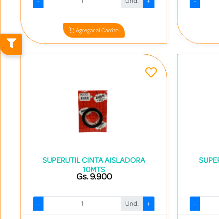
-
Und.
+
-
Codigo: 14232 - 7840413009015
Agregar al Carrito
SUPERUTIL CINTA AISLADORA
SUPE
10MTS
Gs. 9.900
-
Und.
+
-
Codigo: 14238 - 7840413000319