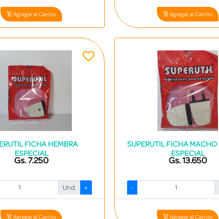
Agregar al Carrito
Agregar al Carrito
ERUTIL FICHA HEMBRA
SUPERUTIL FICHA MACHO
ESPECIAL
ESPECIAL
Gs. 7.250
Gs. 13.650
Und.
+
-
Codigo: 14251 - 7840413004454
Codigo: 14253 - 784041300446
Agregar al Carrito
Agregar al Carrito