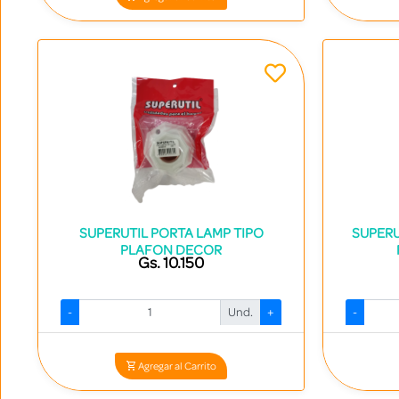
SUPERUTIL PORTA LAMP TIPO
SUPERU
PLAFON DECOR
Gs. 10.150
-
Und.
+
-
Codigo: 14259 - 7840413009800
Agregar al Carrito