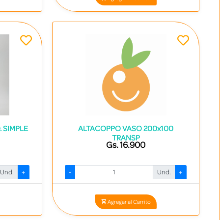
 SIMPLE
ALTACOPPO VASO 200x100
TRANSP
Gs. 16.900
Und.
+
-
Und.
+
3
Codigo: 26016 - 7898918330066
Agregar al Carrito