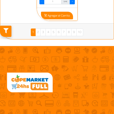
-
Und.
+
Agregar al Carrito
1
2
3
4
5
6
7
8
9
10