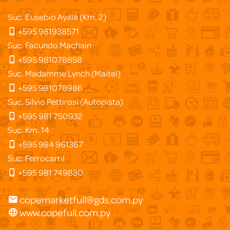
Suc. Eusebio Ayala (Km. 2)
+595 981938571
Suc. Facundo Machain
+595 981078858
Suc. Madamme Lynch (Maitei)
+595 981078986
Suc. Silvio Pettirosi (Autopista)
+595 981 750932
Suc. Km. 14
+595 984 961367
Suc. Ferrocarril
+595 981 749830
copemarketfull@gds.com.py
www.copefull.com.py