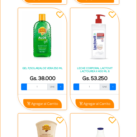
GEL P/SOLAR/ALOE VERA 250 ML
LECHE CORPORAL LACTOVIT
LACTOUREA X 400 ML 6
Gs. 38.000
Gs. 53.250
-
Und.
+
-
Und.
+
Agregar al Carrito
Agregar al Carrito