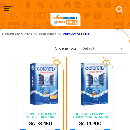
LISTA DE PRODUCTOS
PERFUMERIA
CUIDADO DE LA PIEL
Ordenar por:
Default
COTONETES JOHNSON Y J
COTONETES JOHNSON Y J
FLEXIBLES 30X150UND
FLEXIBLES 75UNID - 60X75UND
Gs. 23.450
Gs. 14.200