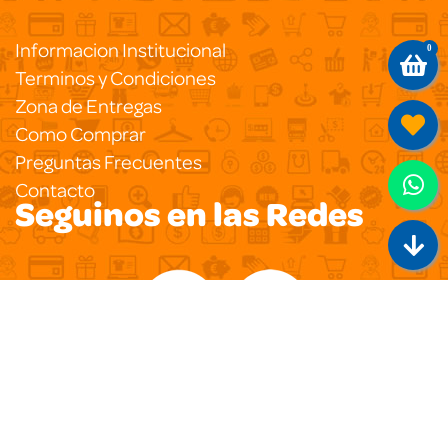
Informacion Institucional
0
Terminos y Condiciones
Zona de Entregas
Como Comprar
Preguntas Frecuentes
Contacto
Seguinos en las Redes
Copyright 2020
Pegasus Ecommerce
Todos los
Derechos Reservados