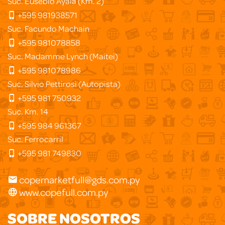
Suc. Eusebio Ayala (Km. 2)
+595 981938571
Suc. Facundo Machain
+595 981078858
Suc. Madamme Lynch (Maitei)
+595 981078986
Suc. Silvio Pettirosi (Autopista)
+595 981 750932
Suc. Km. 14
+595 984 961367
Suc. Ferrocarril
+595 981 749830
copemarketfull@gds.com.py
www.copefull.com.py
SOBRE NOSOTROS