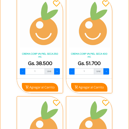
CREMA CORP VN PIEL SECA 250
CREMA CORP VN PIEL SECA 400
ml.
ml.
Gs. 38.500
Gs. 51.700
-
Und.
+
-
Und.
+
Agregar al Carrito
Agregar al Carrito