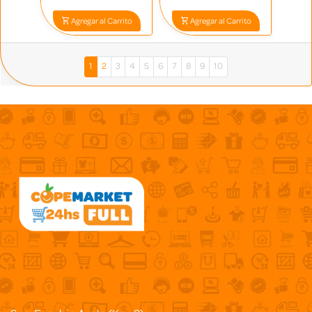
Agregar al Carrito
Agregar al Carrito
1
2
3
4
5
6
7
8
9
10