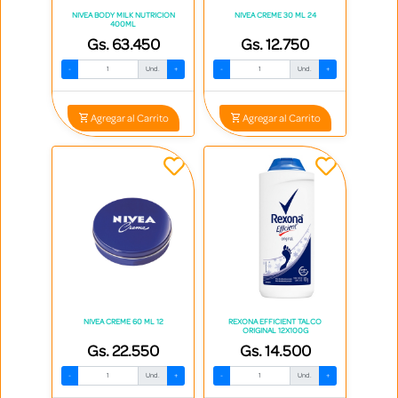
NIVEA BODY MILK NUTRICION
NIVEA CREME 30 ML 24
400ML
Gs. 63.450
Gs. 12.750
-
Und.
+
-
Und.
+
Agregar al Carrito
Agregar al Carrito
NIVEA CREME 60 ML 12
REXONA EFFICIENT TALCO
ORIGINAL 12X100G
Gs. 22.550
Gs. 14.500
-
Und.
+
-
Und.
+