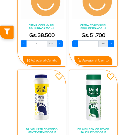
CREMA CORP VN PIEL
CREMA CORP VN PIEL
EQUILIBRADA 250 ml.
EQUILIBRADA 400 ml.
Gs. 38.500
Gs. 51.700
-
Und.
+
-
Und.
+
Agregar al Carrito
Agregar al Carrito
DR. WELLS TALCO PEDICO
DR. WELLS TALCO PEDICO
MENT.EXTREM.X100G 12
SALICILATO X100G 12