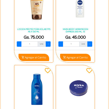
LOCION PROTECTORA SOLAR FPS
NIVEA BODY HIDRATACION
45 X 130 ML
EXPRESS 250 ML. 12
Gs. 75.000
Gs. 45.000
-
Und.
+
-
Und.
+
Agregar al Carrito
Agregar al Carrito