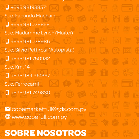
+595 981938571
Suc. Facundo Machain
+595 981078858
Suc. Madamme Lynch (Maitei)
+595 981078986
Suc. Silvio Pettirosi (Autopista)
+595 981 750932
Suc. Km. 14
+595 984 961367
Suc. Ferrocarril
+595 981 749830
copemarketfull@gds.com.py
www.copefull.com.py
SOBRE NOSOTROS