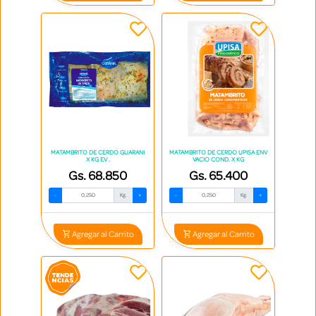
MATAMBRITO DE CERDO GUARANI
MATAMBRITO DE CERDO UPISA ENV
X KG EV .
VACIO COND. X KG
Gs. 68.850
Gs. 65.400
-
Kg.
+
-
Kg.
+
Agregar al Carrito
Agregar al Carrito