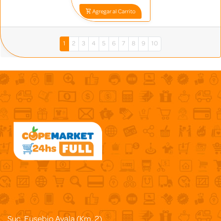
Agregar al Carrito
1
2
3
4
5
6
7
8
9
10
Suc. Eusebio Ayala (Km. 2)