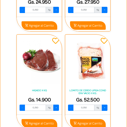
Gs. 24.950
Gs. 27.950
-
Kg.
+
-
Kg.
+
Agregar al Carrito
Agregar al Carrito
HIGADO X KG
LOMITO DE CERDO UPISA COND
ENV VACIO X KG .
Gs. 14.900
Gs. 52.500
-
Kg.
+
-
Kg.
+
Agregar al Carrito
Agregar al Carrito