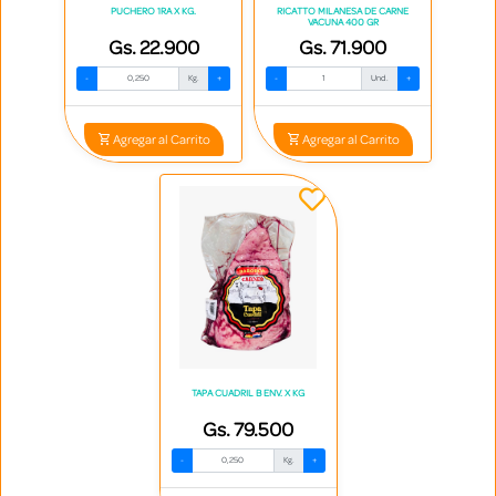
PUCHERO 1RA X KG.
RICATTO MILANESA DE CARNE
VACUNA 400 GR
Gs. 22.900
Gs. 71.900
-
Kg.
+
-
Und.
+
Agregar al Carrito
Agregar al Carrito
TAPA CUADRIL B ENV. X KG
Gs. 79.500
-
Kg.
+