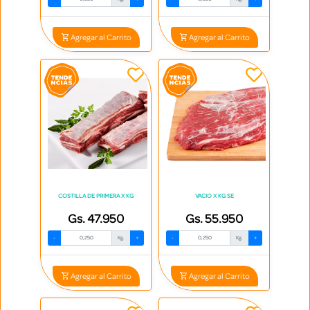
Agregar al Carrito
Agregar al Carrito
COSTILLA DE PRIMERA X KG
VACIO X KG SE
Gs. 47.950
Gs. 55.950
-
Kg.
+
-
Kg.
+
Agregar al Carrito
Agregar al Carrito