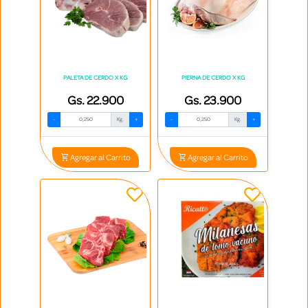
PALETA DE CERDO X KG
PIERNA DE CERDO X KG
Gs. 22.900
Gs. 23.900
-
Kg.
+
-
Kg.
+
Agregar al Carrito
Agregar al Carrito