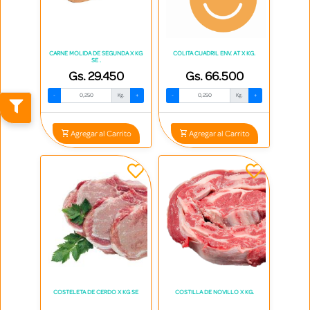
CARNE MOLIDA DE SEGUNDA X KG
COLITA CUADRIL ENV. AT X KG.
SE .
Gs. 29.450
Gs. 66.500
-
Kg.
+
-
Kg.
+
Agregar al Carrito
Agregar al Carrito
COSTELETA DE CERDO X KG SE
COSTILLA DE NOVILLO X KG.