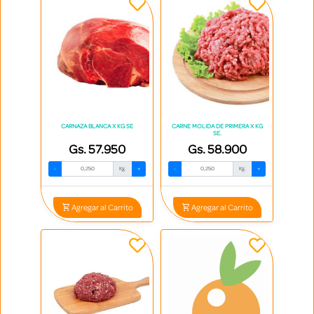
CARNAZA BLANCA X KG SE
CARNE MOLIDA DE PRIMERA X KG
SE.
Gs. 57.950
Gs. 58.900
-
Kg.
+
-
Kg.
+
Agregar al Carrito
Agregar al Carrito