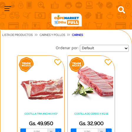
LISTA DE PRODUCTOS
CARNES Y POLLOS
CARNES
Ordenar por:
COSTILLA TIRA ANCHA X KG*
COSTILLA DE CERDO X KG SE
Gs. 49.950
Gs. 32.900
-
Kg.
+
-
Kg.
+