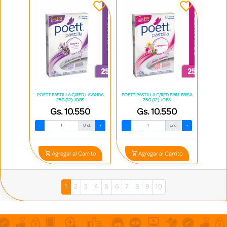
POETT PASTILLA C/RED LAVANDA
POETT PASTILLA C/RED PRIM-BRISA
25G (12) JOBS
25G (12) JOBS
Gs. 10.550
Gs. 10.550
-
Und.
+
-
Und.
+
Agregar al Carrito
Agregar al Carrito
1
2
3
4
5
6
7
8
9
10