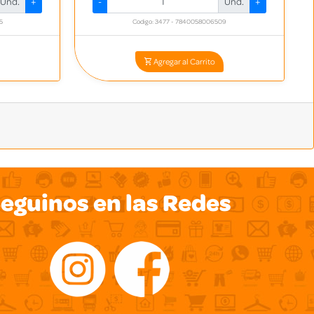
Und.
+
-
Und.
+
5
Codigo: 3477 - 7840058006509
Agregar al Carrito
eguinos en las Redes