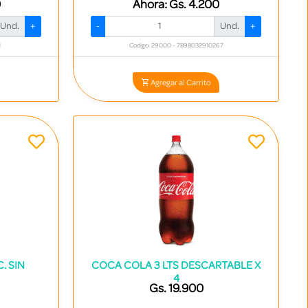
0
Ahora:
Gs. 4.200
Und.
+
-
Und.
+
1
Codigo: 29000 - 7898032910267
Agregar al Carrito
. SIN
COCA COLA 3 LTS DESCARTABLE X
4
Gs. 19.900