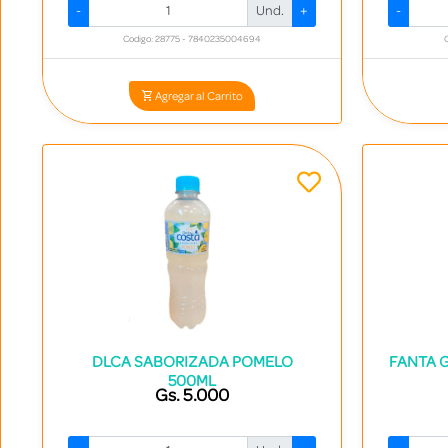
-
Und.
+
-
Codigo: 28775 - 7840235004694
Agregar al Carrito
DLCA SABORIZADA POMELO
FANTA 
500ML
Gs. 5.000