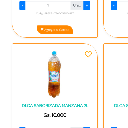
-
Und.
+
-
Codigo: 19525 - 7840058001887
Agregar al Carrito
DLCA SABORIZADA MANZANA 2L
DLCA 
Gs. 10.000