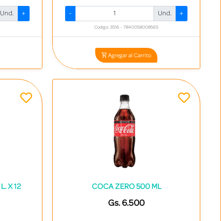
Und.
+
-
Und.
+
Codigo: 3516 - 7840058008565
Agregar al Carrito
. X 12
COCA ZERO 500 ML
Gs. 6.500