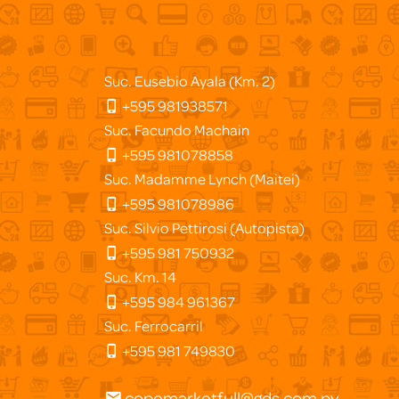
Suc. Eusebio Ayala (Km. 2)
+595 981938571
Suc. Facundo Machain
+595 981078858
Suc. Madamme Lynch (Maitei)
+595 981078986
Suc. Silvio Pettirosi (Autopista)
+595 981 750932
Suc. Km. 14
+595 984 961367
Suc. Ferrocarril
+595 981 749830