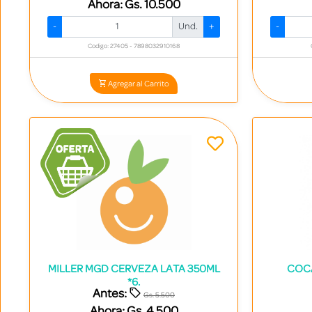
Ahora:
Gs. 10.500
-
Und.
+
-
Codigo: 27405 - 7898032910168
Agregar al Carrito
MILLER MGD CERVEZA LATA 350ML
COCA
*6.
Antes:
Gs. 5.500
Ahora:
Gs. 4.500