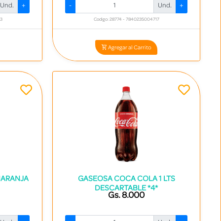
Und.
+
-
Und.
+
63
Codigo: 28774 - 7840235004717
Agregar al Carrito
NARANJA
GASEOSA COCA COLA 1 LTS
DESCARTABLE *4*
Gs. 8.000