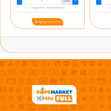
-
Und.
+
-
Codigo: 28771 - 7840235004700
Agregar al Carrito