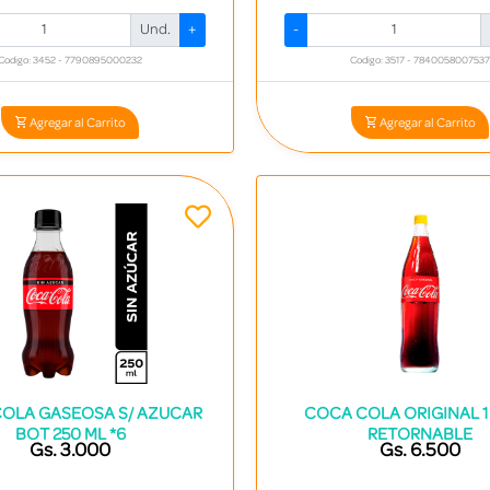
Und.
+
-
Codigo: 3452 - 7790895000232
Codigo: 3517 - 7840058007537
Agregar al Carrito
Agregar al Carrito
OLA GASEOSA S/ AZUCAR
COCA COLA ORIGINAL 1 L
BOT 250 ML *6
RETORNABLE
Gs. 3.000
Gs. 6.500