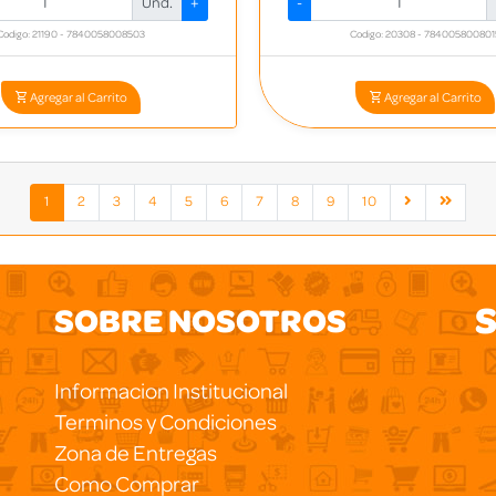
Und.
+
-
Codigo: 21190 - 7840058008503
Codigo: 20308 - 784005800801
Agregar al Carrito
Agregar al Carrito
1
2
3
4
5
6
7
8
9
10
S
SOBRE NOSOTROS
Informacion Institucional
Terminos y Condiciones
Zona de Entregas
Como Comprar