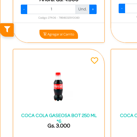
-
-
Und.
+
Codigo: 27406 - 7898032910083
Agregar al Carrito
COCA COLA GASEOSA BOT 250 ML
COCA C
*6
Gs. 3.000