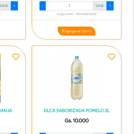
Und.
+
-
Und.
+
8
Codigo: 3466 - 7840058002532
Agregar al Carrito
RANJA
DLCA SABORIZADA POMELO 2L
Gs. 10.000