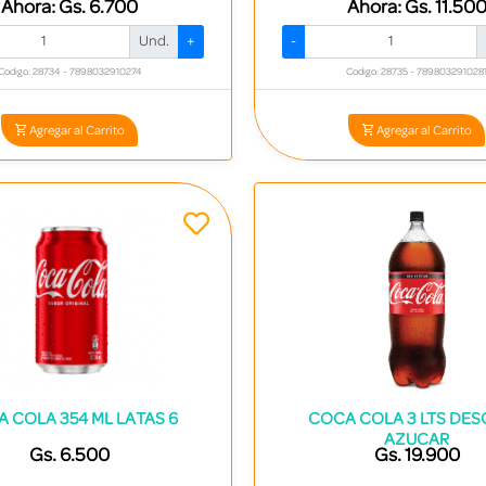
Ahora:
Gs. 6.700
Ahora:
Gs. 11.50
Und.
+
-
Codigo: 28734 - 7898032910274
Codigo: 28735 - 789803291028
Agregar al Carrito
Agregar al Carrito
 COLA 354 ML LATAS 6
COCA COLA 3 LTS DESC
AZUCAR
Gs. 6.500
Gs. 19.900