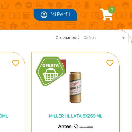
0
Mi Perfil
Ordenar por:
Default
00ML
MILLER HL LATA 6X269 ML
Antes:
Gs. 5.000