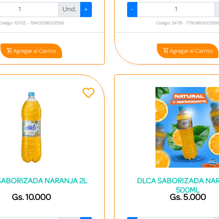
Und.
+
-
Codigo: 15702 - 7840058002556
Codigo: 3478 - 779089500159
Agregar al Carrito
Agregar al Carrito
SABORIZADA NARANJA 2L
DLCA SABORIZADA NA
500ML
Gs. 10.000
Gs. 5.000